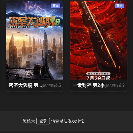
蓝光
蓝光
密室大逃脱 第...
一饭封神 第2季
6.5
6.2
(0807期)
(0808期)
您还未
请登录后发表评论
登录