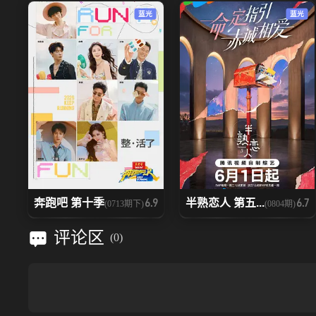
蓝光
蓝光
奔跑吧 第十季
半熟恋人 第五...
6.9
6.7
(0713期下)
(0804期)
评论区
(
0
)