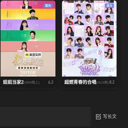
蓝光
蓝光
姐姐当家2
超燃青春的合唱
6.2
8.2
(0808期上)
(0628期)
写长文