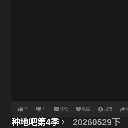
56
11
评论
收藏
报错
种地吧第4季
20260529下
更多信息