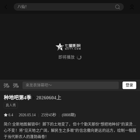
八仙！
即将播放
登录
种地吧第4季
20260604上
真人秀
|
2026.05.14
|
25分45秒
|
(0808期)
6.4
简介:
全新地图解锁中！脚下的土地变了，但十个勤天那份“想把地种好”的滚烫初
心不变！将“见天地之广阔，解民生之多艰”的信念撒向更远的远方，绘制一幅属
于当代新农人的蓬勃画卷！